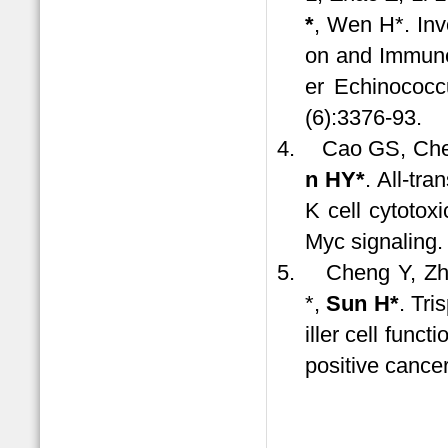
*
, Wen H*. Inv
on and Immune
er Echinococcu
(6):3376-93.
4.
Cao GS, Che
n HY*
. All-tr
K cell cytotox
Myc signaling
5.
Cheng Y, Zh
*,
Sun H*
. Tri
iller cell func
positive cance