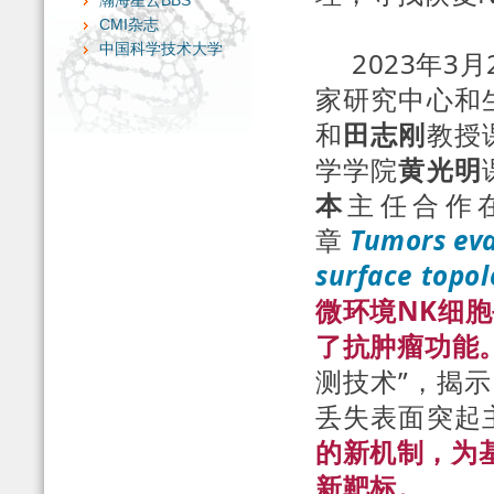
瀚海星云BBS
CMI杂志
中国科学技术大学
2023年3
家研究中心和
和
田志刚
教授
学学院
黄光明
本
主任合作
章
Tumors eva
surface topol
微环境NK细
了抗肿瘤功能
测技术”，揭
丢失表面突起
的新机制，为
新靶标。